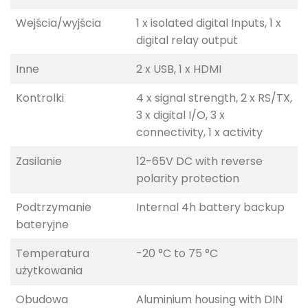
Wejścia/wyjścia
1 x isolated digital Inputs, 1 x
digital relay output
Inne
2 x USB, 1 x HDMI
Kontrolki
4 x signal strength, 2 x RS/TX,
3 x digital I/O, 3 x
connectivity, 1 x activity
Zasilanie
12-65V DC with reverse
polarity protection
Podtrzymanie
Internal 4h battery backup
bateryjne
Temperatura
-20 °C to 75 °C
użytkowania
Obudowa
Aluminium housing with DIN