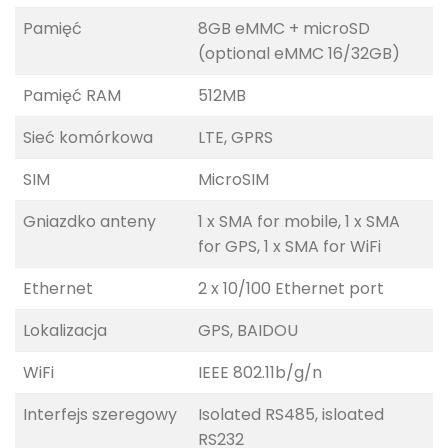
Pamięć
8GB eMMC + microSD
(optional eMMC 16/32GB)
Pamięć RAM
512MB
Sieć komórkowa
LTE, GPRS
SIM
MicroSIM
Gniazdko anteny
1 x SMA for mobile, 1 x SMA
for GPS, 1 x SMA for WiFi
Ethernet
2 x 10/100 Ethernet port
Lokalizacja
GPS, BAIDOU
WiFi
IEEE 802.11b/g/n
Interfejs szeregowy
Isolated RS485, isloated
RS232