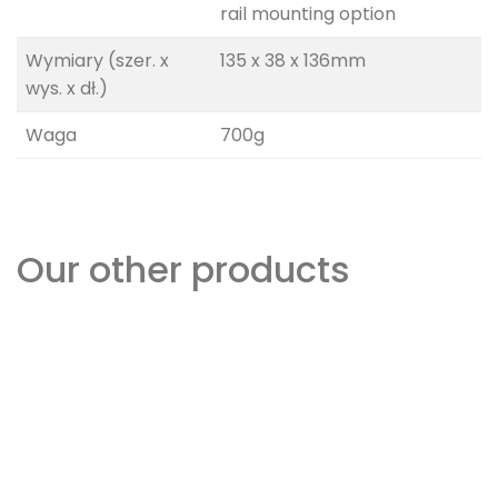
rail mounting option
Wymiary (szer. x
135 x 38 x 136mm
wys. x dł.)
Waga
700g
Our other products