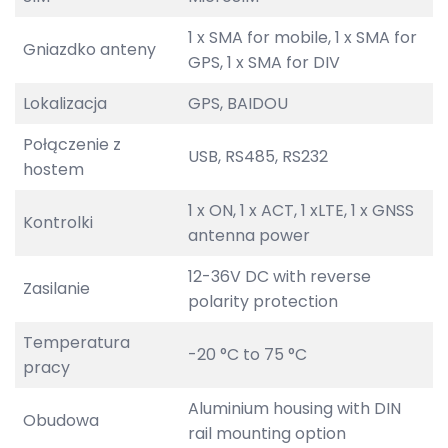
1 x SMA for mobile, 1 x SMA for
Gniazdko anteny
GPS, 1 x SMA for DIV
Lokalizacja
GPS, BAIDOU
Połączenie z
USB, RS485, RS232
hostem
1 x ON, 1 x ACT, 1 xLTE, 1 x GNSS
Kontrolki
antenna power
12-36V DC with reverse
Zasilanie
polarity protection
Temperatura
-20 °C to 75 °C
pracy
Aluminium housing with DIN
Obudowa
rail mounting option